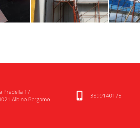
a Pradella 17
3899140175
4021 Albino Bergamo